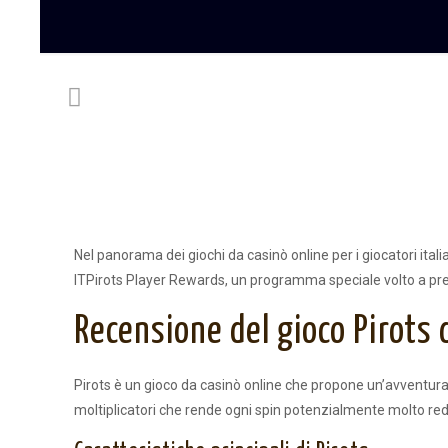
Nel panorama dei giochi da casinò online per i giocatori ital
ITPirots Player Rewards, un programma speciale volto a prem
Recensione del gioco Pirots 
Pirots è un gioco da casinò online che propone un’avventura p
moltiplicatori che rende ogni spin potenzialmente molto redd