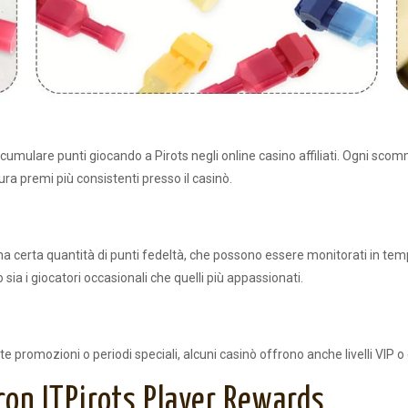
ccumulare punti giocando a Pirots negli online casino affiliati. Ogni sco
tura premi più consistenti presso il casinò.
certa quantità di punti fedeltà, che possono essere monitorati in tempo r
ia i giocatori occasionali che quelli più appassionati.
e promozioni o periodi speciali, alcuni casinò offrono anche livelli VIP 
 con ITPirots Player Rewards