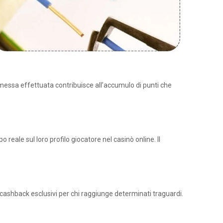
mmessa effettuata contribuisce all’accumulo di punti che
eale sul loro profilo giocatore nel casinò online. Il
o cashback esclusivi per chi raggiunge determinati traguardi.