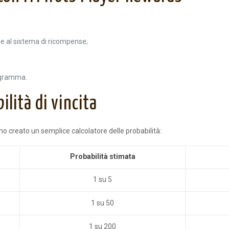
ie al sistema di ricompense;
rogramma.
ilità di vincita
amo creato un semplice calcolatore delle probabilità:
Probabilità stimata
1 su 5
1 su 50
1 su 200