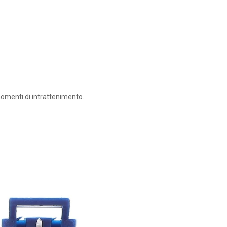
momenti di intrattenimento.