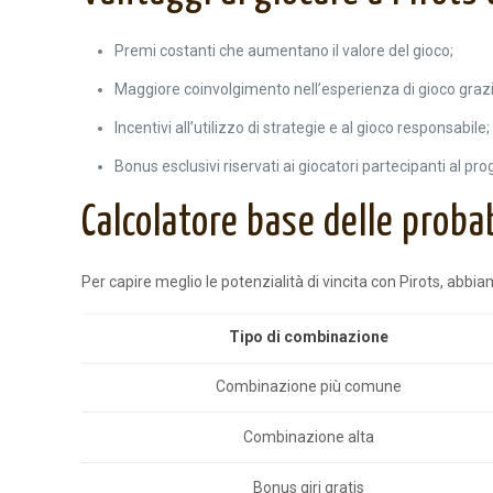
Premi costanti che aumentano il valore del gioco;
Maggiore coinvolgimento nell’esperienza di gioco graz
Incentivi all’utilizzo di strategie e al gioco responsabile;
Bonus esclusivi riservati ai giocatori partecipanti al p
Calcolatore base delle probab
Per capire meglio le potenzialità di vincita con Pirots, abbi
Tipo di combinazione
Combinazione più comune
Combinazione alta
Bonus giri gratis