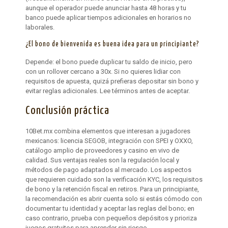
aunque el operador puede anunciar hasta 48 horas y tu
banco puede aplicar tiempos adicionales en horarios no
laborales.
¿El bono de bienvenida es buena idea para un principiante?
Depende: el bono puede duplicar tu saldo de inicio, pero
con un rollover cercano a 30x. Si no quieres lidiar con
requisitos de apuesta, quizá prefieras depositar sin bono y
evitar reglas adicionales. Lee términos antes de aceptar.
Conclusión práctica
10Bet.mx combina elementos que interesan a jugadores
mexicanos: licencia SEGOB, integración con SPEI y OXXO,
catálogo amplio de proveedores y casino en vivo de
calidad. Sus ventajas reales son la regulación local y
métodos de pago adaptados al mercado. Los aspectos
que requieren cuidado son la verificación KYC, los requisitos
de bono y la retención fiscal en retiros. Para un principiante,
la recomendación es abrir cuenta solo si estás cómodo con
documentar tu identidad y aceptar las reglas del bono; en
caso contrario, prueba con pequeños depósitos y prioriza
juegos gratuitos para aprender sin riesgo.