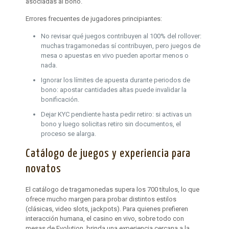
asociadas al bono.
Errores frecuentes de jugadores principiantes:
No revisar qué juegos contribuyen al 100% del rollover:
muchas tragamonedas sí contribuyen, pero juegos de
mesa o apuestas en vivo pueden aportar menos o
nada.
Ignorar los límites de apuesta durante periodos de
bono: apostar cantidades altas puede invalidar la
bonificación.
Dejar KYC pendiente hasta pedir retiro: si activas un
bono y luego solicitas retiro sin documentos, el
proceso se alarga.
Catálogo de juegos y experiencia para
novatos
El catálogo de tragamonedas supera los 700 títulos, lo que
ofrece mucho margen para probar distintos estilos
(clásicas, video slots, jackpots). Para quienes prefieren
interacción humana, el casino en vivo, sobre todo con
mesas de Evolution, brinda una experiencia cercana a la