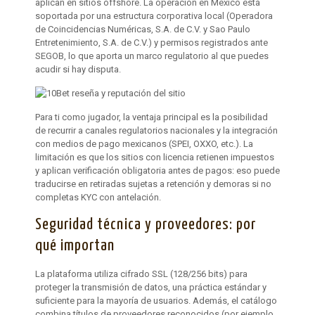
aplican en sitios offshore. La operación en México está
soportada por una estructura corporativa local (Operadora
de Coincidencias Numéricas, S.A. de C.V. y Sao Paulo
Entretenimiento, S.A. de C.V.) y permisos registrados ante
SEGOB, lo que aporta un marco regulatorio al que puedes
acudir si hay disputa.
Para ti como jugador, la ventaja principal es la posibilidad
de recurrir a canales regulatorios nacionales y la integración
con medios de pago mexicanos (SPEI, OXXO, etc.). La
limitación es que los sitios con licencia retienen impuestos
y aplican verificación obligatoria antes de pagos: eso puede
traducirse en retiradas sujetas a retención y demoras si no
completas KYC con antelación.
Seguridad técnica y proveedores: por
qué importan
La plataforma utiliza cifrado SSL (128/256 bits) para
proteger la transmisión de datos, una práctica estándar y
suficiente para la mayoría de usuarios. Además, el catálogo
combina títulos de proveedores reconocidos (por ejemplo,