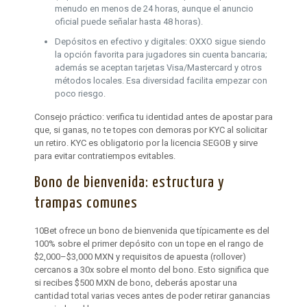
menudo en menos de 24 horas, aunque el anuncio
oficial puede señalar hasta 48 horas).
Depósitos en efectivo y digitales: OXXO sigue siendo
la opción favorita para jugadores sin cuenta bancaria;
además se aceptan tarjetas Visa/Mastercard y otros
métodos locales. Esa diversidad facilita empezar con
poco riesgo.
Consejo práctico: verifica tu identidad antes de apostar para
que, si ganas, no te topes con demoras por KYC al solicitar
un retiro. KYC es obligatorio por la licencia SEGOB y sirve
para evitar contratiempos evitables.
Bono de bienvenida: estructura y
trampas comunes
10Bet ofrece un bono de bienvenida que típicamente es del
100% sobre el primer depósito con un tope en el rango de
$2,000–$3,000 MXN y requisitos de apuesta (rollover)
cercanos a 30x sobre el monto del bono. Esto significa que
si recibes $500 MXN de bono, deberás apostar una
cantidad total varias veces antes de poder retirar ganancias