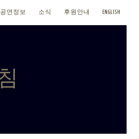
공연정보
소식
후원안내
ENGLISH
침